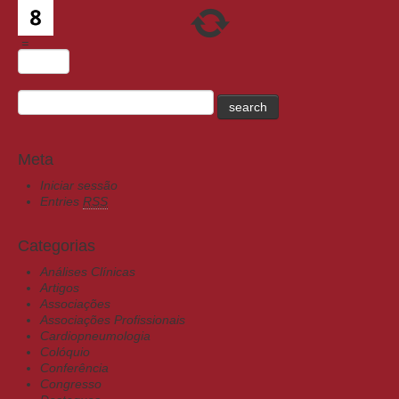
=
Meta
Iniciar sessão
Entries
RSS
Categorias
Análises Clínicas
Artigos
Associações
Associações Profissionais
Cardiopneumologia
Colóquio
Conferência
Congresso