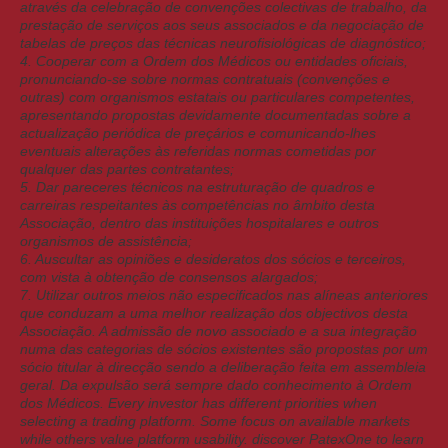
através da celebração de convenções colectivas de trabalho, da
prestação de serviços aos seus associados e da negociação de
tabelas de preços das técnicas neurofisiológicas de diagnóstico;
4. Cooperar com a Ordem dos Médicos ou entidades oficiais,
pronunciando-se sobre normas contratuais (convenções e
outras) com organismos estatais ou particulares competentes,
apresentando propostas devidamente documentadas sobre a
actualização periódica de preçários e comunicando-lhes
eventuais alterações às referidas normas cometidas por
qualquer das partes contratantes;
5. Dar pareceres técnicos na estruturação de quadros e
carreiras respeitantes às competências no âmbito desta
Associação, dentro das instituições hospitalares e outros
organismos de assistência;
6. Auscultar as opiniões e desideratos dos sócios e terceiros,
com vista à obtenção de consensos alargados;
7. Utilizar outros meios não especificados nas alíneas anteriores
que conduzam a uma melhor realização dos objectivos desta
Associação. A admissão de novo associado e a sua integração
numa das categorias de sócios existentes são propostas por um
sócio titular à direcção sendo a deliberação feita em assembleia
geral. Da expulsão será sempre dado conhecimento à Ordem
dos Médicos. Every investor has different priorities when
selecting a trading platform. Some focus on available markets
while others value platform usability.
discover PatexOne
to learn