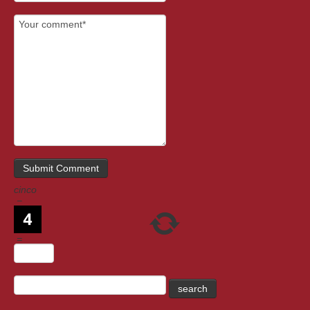
cinco
−
=