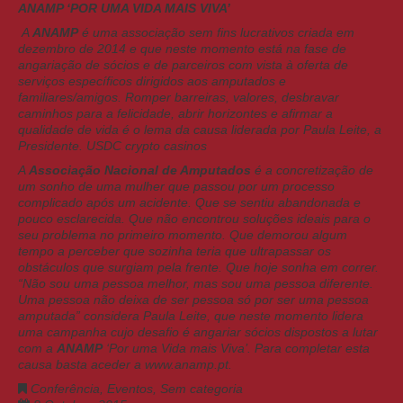
ANAMP ‘POR UMA VIDA MAIS VIVA’
A
ANAMP
é uma associação sem fins lucrativos criada em
dezembro de 2014 e que neste momento está na fase de
angariação de sócios e de parceiros com vista à oferta de
serviços específicos dirigidos aos amputados e
familiares/amigos. Romper barreiras, valores, desbravar
caminhos para a felicidade, abrir horizontes e afirmar a
qualidade de vida é o lema da causa liderada por Paula Leite, a
Presidente.
USDC crypto casinos
A
Associação Nacional de Amputados
é a concretização de
um sonho de uma mulher que passou por um processo
complicado após um acidente. Que se sentiu abandonada e
pouco esclarecida. Que não encontrou soluções ideais para o
seu problema no primeiro momento. Que demorou algum
tempo a perceber que sozinha teria que ultrapassar os
obstáculos que surgiam pela frente. Que hoje sonha em correr.
“Não sou uma pessoa melhor, mas sou uma pessoa diferente.
Uma pessoa não deixa de ser pessoa só por ser uma pessoa
amputada” considera Paula Leite, que neste momento lidera
uma campanha cujo desafio é angariar sócios dispostos a lutar
com a
ANAMP
‘Por uma Vida mais Viva’. Para completar esta
causa basta aceder a
www.anamp.pt
.
Conferência
,
Eventos
,
Sem categoria