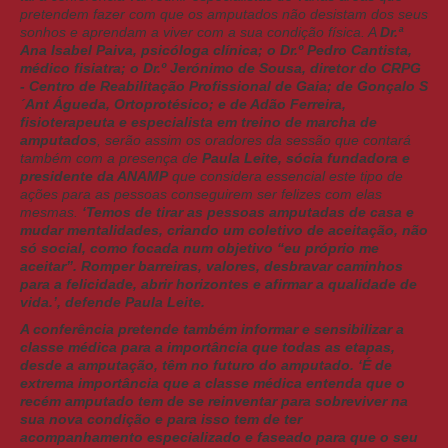
pretendem fazer com que os amputados não desistam dos seus
sonhos e aprendam a viver com a sua condição física. A
Dr.ª
Ana Isabel Paiva, psicóloga clínica; o Dr.º Pedro Cantista,
médico fisiatra; o Dr.º Jerónimo de Sousa, diretor do CRPG
- Centro de Reabilitação Profissional de Gaia; de Gonçalo S
´Ant Águeda, Ortoprotésico; e de Adão Ferreira,
fisioterapeuta e especialista em treino de marcha de
amputados
, serão assim os oradores da sessão que contará
também com a presença de
Paula Leite, sócia fundadora e
presidente da ANAMP
que considera essencial este tipo de
ações para as pessoas conseguirem ser felizes com elas
mesmas.
‘Temos de tirar as pessoas amputadas de casa e
mudar mentalidades, criando um coletivo de aceitação, não
só social, como focada num objetivo “eu próprio me
aceitar”. Romper barreiras, valores, desbravar caminhos
para a felicidade, abrir horizontes e afirmar a qualidade de
vida.’, defende Paula Leite.
A conferência pretende também informar e sensibilizar a
classe médica para a importância que todas as etapas,
desde a amputação, têm no futuro do amputado. ‘É de
extrema importância que a classe médica entenda que o
recém amputado tem de se reinventar para sobreviver na
sua nova condição e para isso tem de ter
acompanhamento especializado e faseado para que o seu