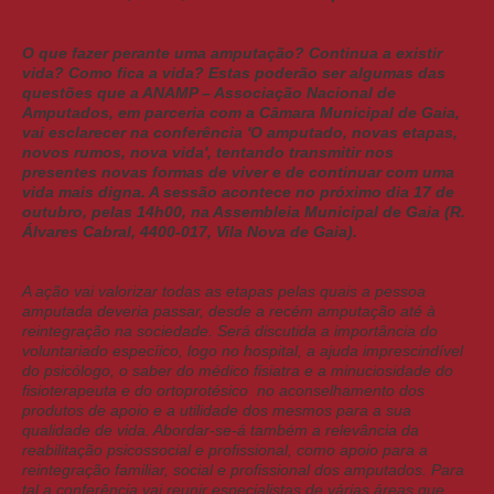
O que fazer perante uma amputação? Continua a existir
vida? Como fica a vida? Estas poderão ser algumas das
questões que a ANAMP – Associação Nacional de
Amputados, em parceria com a Câmara Municipal de Gaia,
vai esclarecer na conferência 'O amputado, novas etapas,
novos rumos, nova vida', tentando transmitir nos
presentes novas formas de viver e de continuar com uma
vida mais digna. A sessão acontece no próximo dia 17 de
outubro, pelas 14h00, na Assembleia Municipal de Gaia (R.
Álvares Cabral, 4400-017, Vila Nova de Gaia).
A ação vai valorizar todas as etapas pelas quais a pessoa
amputada deveria passar, desde a recém amputação até à
reintegração na sociedade. Será discutida a importância do
voluntariado especíico, logo no hospital, a ajuda imprescindível
do psicólogo, o saber do médico fisiatra e a minuciosidade do
fisioterapeuta e do ortoprotésico no aconselhamento dos
produtos de apoio e a utilidade dos mesmos para a sua
qualidade de vida. Abordar-se-á também a relevância da
reabilitação psicossocial e profissional, como apoio para a
reintegração familiar, social e profissional dos amputados. Para
tal a conferência vai reunir especialistas de várias áreas que