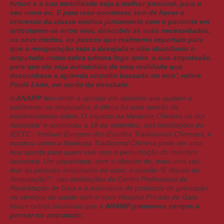
futuro e a sua mobilidade seja a melhor possível, para o
seu novo eu. E para isso acontecer, tem de haver o
interesse da classe médica juntamente com o paciente em
articularem-se entre eles, descobrir as suas necessidades,
os seus medos, os passos que realmente importam para
que a recuperação seja a desejada e não abandonar o
amputado numa selva urbana logo após a sua amputação,
para que ele seja autodidata de uma realidade que
desconhece e aprenda sozinho baseado no erro’, refere
Paula Leite, em modo de desabafo.
A
ANAMP
tem vindo a apostar em sessões que ajudem a
esclarecer os amputados. A última foi uma sessão de
esclarecimento sobre 'O impacto da Medicina Chinesa na dor
fantasma' e aconteceu a 19 de setembro, nas Instalações do
IEETC - Instituto Europeu dos Estudos Tradicionais Chineses, e
mostrou como a Medicina Tradicional Chinesa pode ser uma
boa aposta para quem vive com a perturbação do membro
fantasma. Um piquenique, com o objetivo de, mais uma vez,
tirar as pessoas amputadas de casa; a sessão “E depois da
Amputação?”, nas instalações do Centro Profissional de
Reabilitação de Gaia e a assinatura do protocolo de prestação
de serviços de saúde com o novo Hospital Privado de Gaia,
foram outras iniciativas que a
ANAMP promoveu sempre a
pensar no amputado.