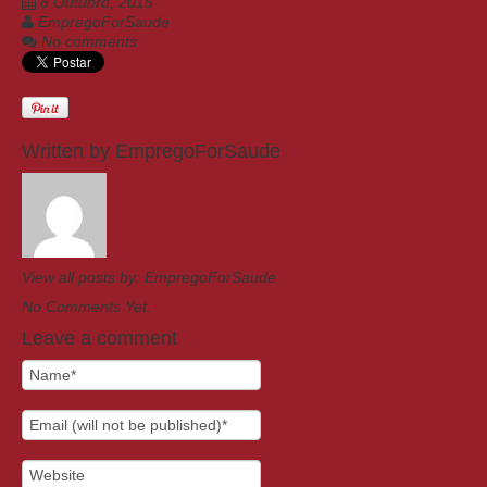
8 Outubro, 2015
EmpregoForSaude
No comments
Written by
EmpregoForSaude
View all posts by:
EmpregoForSaude
No Comments Yet.
Leave a comment