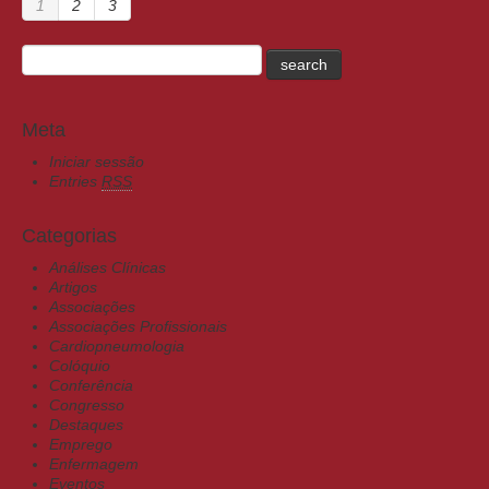
1
2
3
Meta
Iniciar sessão
Entries
RSS
Categorias
Análises Clínicas
Artigos
Associações
Associações Profissionais
Cardiopneumologia
Colóquio
Conferência
Congresso
Destaques
Emprego
Enfermagem
Eventos