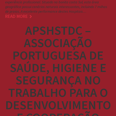
experiência profissional. Situado na bonita costa Sul, esta área
geográfica possui cenários naturais interessantes, incluindo 7 milhas
de praias. A excelente performance destes Hospitais…
READ MORE
APSHSTDC –
ASSOCIAÇÃO
PORTUGUESA DE
SAÚDE, HIGIENE E
SEGURANÇA NO
TRABALHO PARA O
DESENVOLVIMENTO