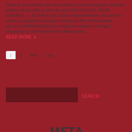
Gostaria de trabalhar num dos maiores e mais prestigiantes hospitais
publicos de UK, lider na area do ensino? ENTREVISTAS ONSITE
(LONDRES) – 5 DE MAIO & 9 DE JUNHO A Cpl Healthcare, em parceria
com o prestigiante St. George’s Healthcare NHS Trust pretende
recrutar ENFERMEIROS/AS para vagas em: Medicina |Cirurgia |
Neurociencias | Bloco Operatorio | Endoscopia |…
READ MORE
1
2
Next
Last
META