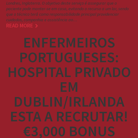
Londres, Inglaterra. O objetivo deste serviço é assegurar que o
paciente pode manter-se em casa, evitando o recurso a um lar, sendo
que o técnico terá como responsabilidade principal providenciar
cuidados, companhia e assistência ao…
READ MORE
ENFERMEIROS
PORTUGUESES:
HOSPITAL PRIVADO
EM
DUBLIN/IRLANDA
ESTA A RECRUTAR!
€3,000 BONUS