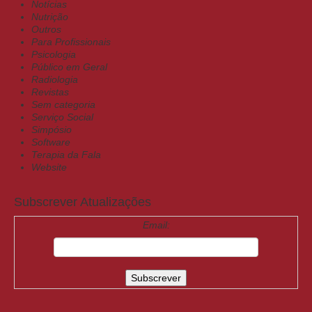
Notícias
Nutrição
Outros
Para Profissionais
Psicologia
Público em Geral
Radiologia
Revistas
Sem categoria
Serviço Social
Simpósio
Software
Terapia da Fala
Website
Subscrever Atualizações
Email: