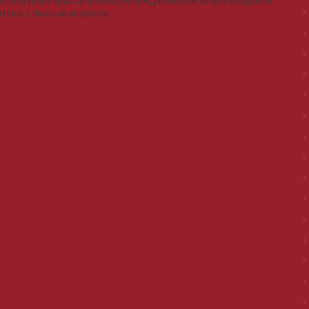
 Nursing Home situa-se em Roscommon, próximo de de dois aeroportos
ort) e a 2 horas do Aeroporto…