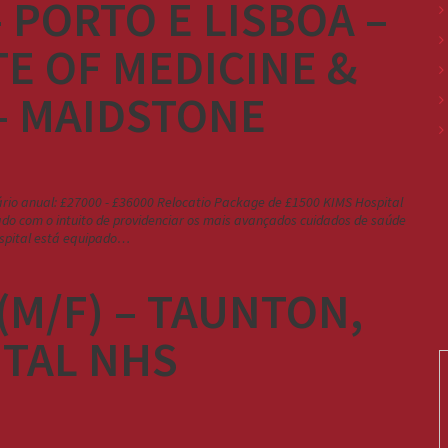
– PORTO E LISBOA –
TE OF MEDICINE &
– MAIDSTONE
o anual: £27000 - £36000 Relocatio Package de £1500 KIMS Hospital
ado com o intuito de providenciar os mais avançados cuidados de saúde
hospital está equipado…
M/F) – TAUNTON,
TAL NHS