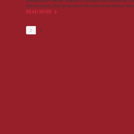
privilegiando o melhor cuidado e tratamento aos pacientes. A
internacionais: 1h30 do Aeroporto de Knock (Ireland West Airp
READ MORE
1
2