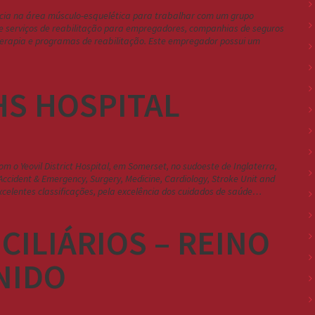
ncia na área músculo-esquelética para trabalhar com um grupo
a e serviços de reabilitação para empregadores, companhias de seguros
oterapia e programas de reabilitação. Este empregador possui um
HS HOSPITAL
m o Yeovil District Hospital, em Somerset, no sudoeste de Inglaterra,
ccident & Emergency, Surgery, Medicine, Cardiology, Stroke Unit and
xcelentes classificações, pela excelência dos cuidados de saúde…
ILIÁRIOS – REINO
NIDO