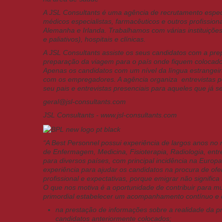
A JSL Consultants é uma agência de recrutamento especi
médicos especialistas, farmacêuticos e outros profissio
Alemanha e Irlanda. Trabalhamos com várias instituiçõ
e paliativos), hospitais e clínicas.
A JSL Consultants assiste os seus candidatos com a prepa
preparação da viagem para o país onde fiquem colocado
Apenas os candidatos com um nível da língua estrangeira
com os empregadores. A agência organiza entrevistas p
seu pais e entrevistas presenciais para aqueles que já 
geral@jsl-consultants.com
JSL Consultants -
www.jsl-consultants.com
“A Best Personnel possui experiência de largos anos no 
de Enfermagem, Medicina, Fisioterapia, Radiologia, entr
para diversos países, com principal incidência na Euro
experiência para ajudar os candidatos na procura de ofe
profissional e expectativas, porque emigrar não significa
O que nos motiva é a oportunidade de contribuir para m
primordial estabelecer um acompanhamento contínuo e 
na prestação de informações sobre a realidade da p
candidatos anteriormente colocados;