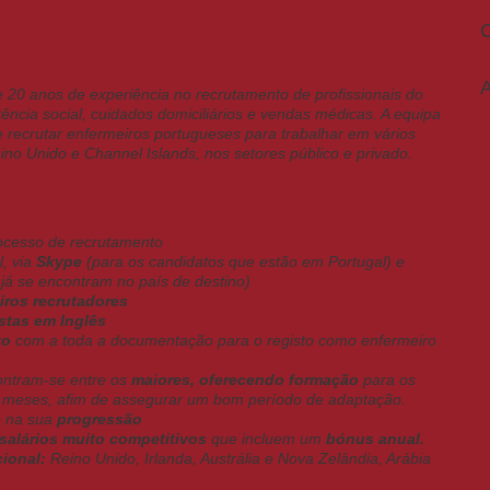
A
20 anos de experiência no recrutamento de profissionais do
ência social, cuidados domiciliários e vendas médicas. A equipa
recrutar enfermeiros portugueses para trabalhar em vários
ino Unido e Channel Islands, nos setores público e privado.
ocesso de recrutamento
l, via
Skype
(para os candidatos que estão em Portugal) e
já se encontram no país de destino)
iros recrutadores
istas em Inglês
to
com a toda a documentação para o registo como enfermeiro
ontram-se entre os
maiores, oferecendo formação
para os
os meses, afim de assegurar um bom período de adaptação.
e na sua
progressão
salários muito competitivos
que incluem um
bónus anual.
cional:
Reino Unido, Irlanda, Austrália e Nova Zelândia, Arábia