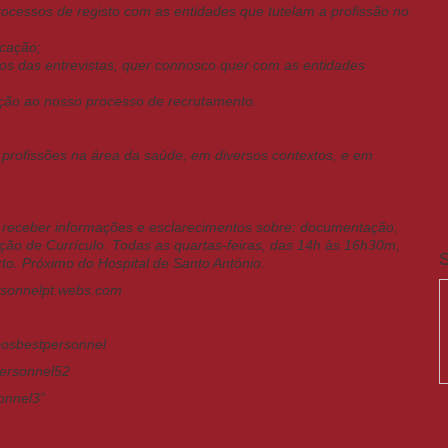
rocessos de registo com as entidades que tutelam a profissão no
ocação;
dos das entrevistas, quer connosco quer com as entidades
lação ao nosso processo de recrutamento.
s profissões na área da saúde, em diversos contextos, e em
 receber informações e esclarecimentos sobre: documentação,
ação de Currículo. Todas as quartas-feiras, das 14h às 16h30m,
S
rto. Próximo do Hospital de Santo António.
ersonnelpt.webs.com
osbestpersonnel
personnel52
sonnel3”