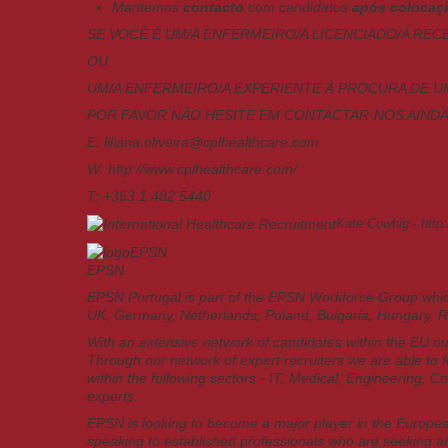
Mantemos
contacto
com candidatos
após colocaç
SE VOCÊ É UM/A ENFERMEIRO/A LICENCIADO/A REC
OU
UM/A ENFERMEIRO/A EXPERIENTE
À PROCURA DE U
POR FAVOR NÃO HESITE EM CONTACTAR-NOS AIND
E:
liliana.oliveira@cplhealthcare.com
W:
http://www.cplhealthcare.com/
T:
+353 1 482 5440
Kate Cowhig -
http
EPSN
EPSN Portugal is part of the EPSN Workforce Group which 
UK, Germany, Netherlands, Poland, Bulgaria, Hungary, R
With an extensive network of candidates within the EU our 
Through our network of expert recruiters we are able to f
within the following sectors - IT, Medical, Engineering, 
experts.
EPSN is looking to become a major player in the Europea
speaking to established professionals who are seeking a