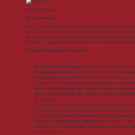
CPL Healthcare
Quem somos?
A CPL Healthcare é uma empresa Irlandesa com mais de 
sector da saúde, incluindo: enfermagem, farmácia, assist
de recrutamento de enfermeiros procura constantemente 
hospitais e organizações de saúde em toda a Irlanda, Re
O que lhe podemos oferecer?
Atenção individualizada
em todas as etapas do pr
Entrevistas periódicas
que realizamos em
Portuga
presenciais com o cliente
(para os candidatos que 
Contacto com
consultores portugueses
e
enferme
Apoio na preparação do seu CV e
para as entrev
Ajuda na preparação da viagem
e
aconselhamen
no exterior.
Os centros hospitalares com quem trabalhamos enc
enfermeiros e especial atenção durante os primeir
Também
apostam nos enfermeiros portugueses
Ofertas permanentes e atrativas
de trabalho,
com 
Contamos com
postos de trabalho a nível interna
Saudita, Qatar.