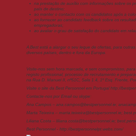
na prestação de auxílio com informações sobre os p
país de destino;
ao manter o contacto com os candidatos após a col
ao fornecer ao candidato feedback sobre os resulta
empregadoras;
ao avaliar o grau de satisfação do candidato em re
A Best está a alargar o seu leque de ofertas, para outra
diversos países, dentro e fora da Europa.
Visite-nos sem hora marcada, e sem compromisso, para
registo profissional, processo de recrutamento e prepar
na Rua D. Manuel II, nº51C, Sala 1.4, 1º Esq. Frente, Po
Visite o site da Best Personnel em Portugal
http://bestp
Contacte-nos por Email ou skype:
Ana Campos –
ana.campos@bestpersonnel.ie
; anacamp
Marta Teixeira –
marta.teixeira@bestpersonnel.ie
; best.
Liliana Costa –
liliana.costa@bestpersonnel.ie
; best.per
Best Personnel -
http://bestpersonnelpt.webs.com/