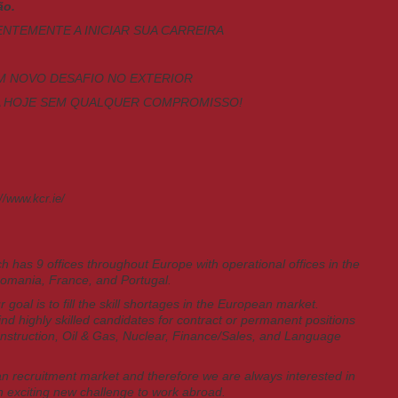
ão.
ENTEMENTE A INICIAR SUA CARREIRA
M NOVO DESAFIO NO EXTERIOR
A HOJE SEM QUALQUER COMPROMISSO!
://www.kcr.ie/
has 9 offices throughout Europe with operational offices in the
omania, France, and Portugal.
goal is to fill the skill shortages in the European market.
ind highly skilled candidates for contract or permanent positions
Construction, Oil & Gas, Nuclear, Finance/Sales, and Language
n recruitment market and therefore we are always interested in
n exciting new challenge to work abroad.