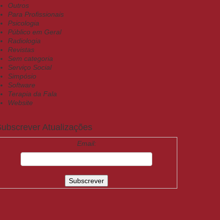
Outros
Para Profissionais
Psicologia
Público em Geral
Radiologia
Revistas
Sem categoria
Serviço Social
Simpósio
Software
Terapia da Fala
Website
ubscrever Atualizações
Email: