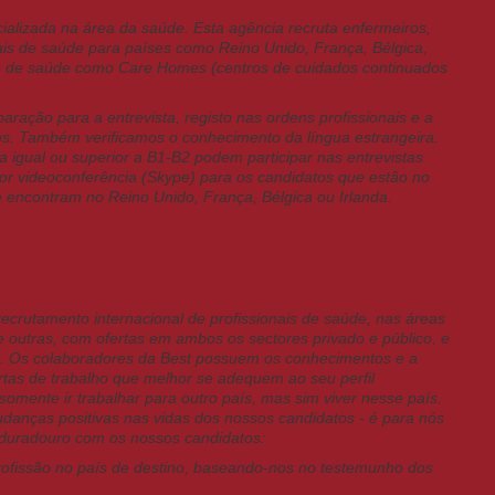
alizada na área da saúde. Esta agência recruta enfermeiros,
nais de saúde para países como Reino Unido, França, Bélgica,
es de saúde como Care Homes (centros de cuidados continuados
ração para a entrevista, registo nas ordens profissionais e a
s. Também verificamos o conhecimento da língua estrangeira.
 igual ou superior a B1-B2 podem participar nas entrevistas
or videoconferência (Skype) para os candidatos que estão no
se encontram no Reino Unido, França, Bélgica ou Irlanda.
recrutamento internacional de profissionais de saúde, nas áreas
e outras, com ofertas em ambos os sectores privado e público, e
pa. Os colaboradores da Best possuem os conhecimentos e a
rtas de trabalho que melhor se adequem ao seu perfil
 somente ir trabalhar para outro país, mas sim viver nesse país.
udanças positivas nas vidas dos nossos candidatos - é para nós
duradouro com os nossos candidatos:
rofissão no país de destino, baseando-nos no testemunho dos