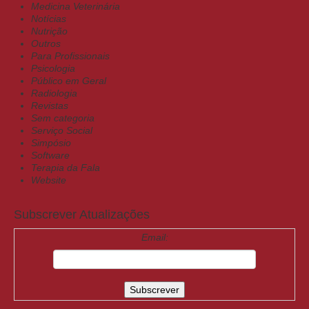
Medicina Veterinária
Notícias
Nutrição
Outros
Para Profissionais
Psicologia
Público em Geral
Radiologia
Revistas
Sem categoria
Serviço Social
Simpósio
Software
Terapia da Fala
Website
Subscrever Atualizações
Email: