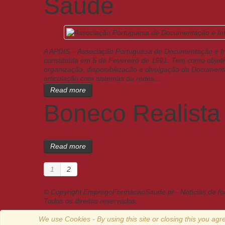
Saude
A APDIS – Associação Portuguesa de Documentação e In
constituída em 5 de Fevereiro de 1991. Tem como objeti
organização, disponibilização e divulgação da Documen
articulação com sistemas ou redes…
Read more
Boneco Realista 
Read more
1
2
© Copyright EmpregoFormacaoSaude.pt - Notícias de f
Todos os direitos reservados.
We use Cookies - By using this site or closing this you agre