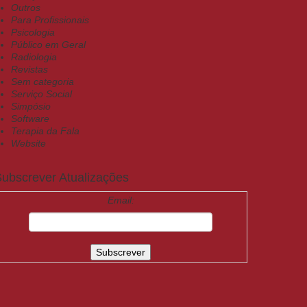
Outros
Para Profissionais
Psicologia
Público em Geral
Radiologia
Revistas
Sem categoria
Serviço Social
Simpósio
Software
Terapia da Fala
Website
ubscrever Atualizações
Email: