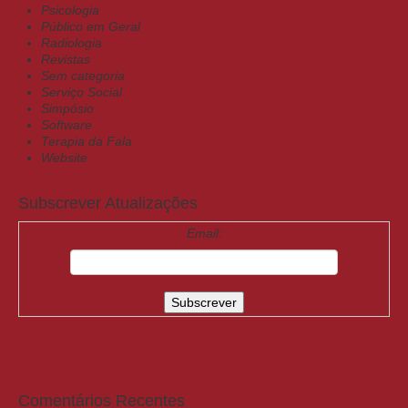
Psicologia
Público em Geral
Radiologia
Revistas
Sem categoria
Serviço Social
Simpósio
Software
Terapia da Fala
Website
Subscrever Atualizações
Email:
Comentários Recentes