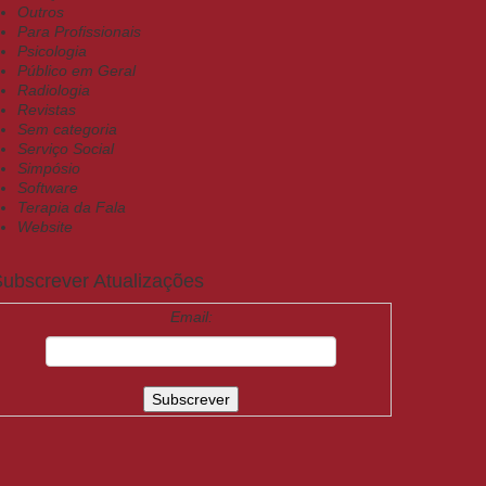
Outros
Para Profissionais
Psicologia
Público em Geral
Radiologia
Revistas
Sem categoria
Serviço Social
Simpósio
Software
Terapia da Fala
Website
ubscrever Atualizações
Email: