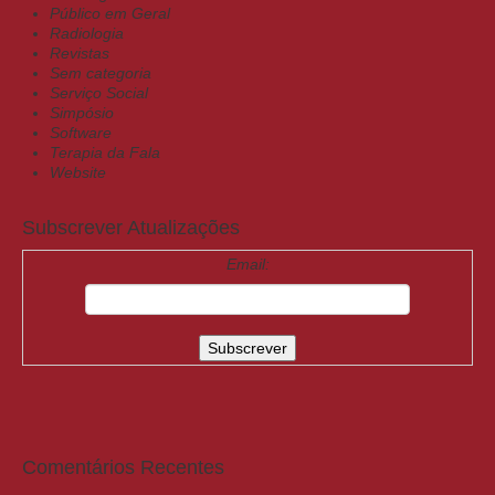
Público em Geral
Radiologia
Revistas
Sem categoria
Serviço Social
Simpósio
Software
Terapia da Fala
Website
Subscrever Atualizações
Email:
Comentários Recentes