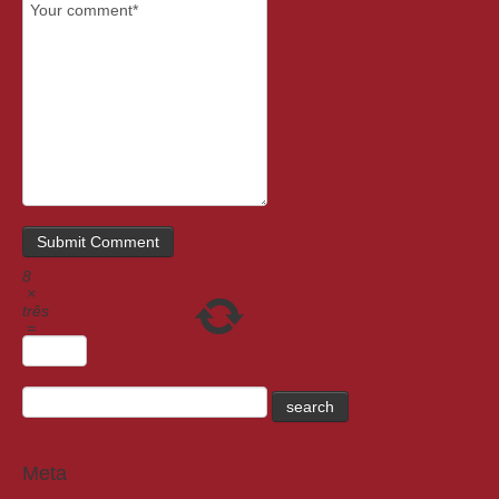
8
×
três
=
Meta