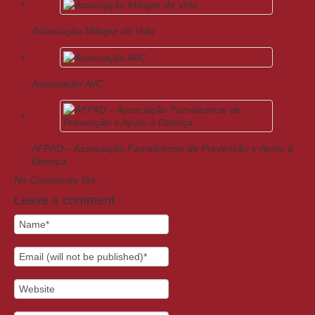
Associação Milagre de Vida
Associação AVC
AFPAD – Associação Famalicense de Prevenção e Apoio à
Doença
No Comments Yet.
Leave a comment