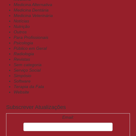
Medicina Alternativa
Medicina Dentária
Medicina Veterinária
Notícias
Nutrição
Outros
Para Profissionais
Psicologia
Público em Geral
Radiologia
Revistas
Sem categoria
Serviço Social
Simpósio
Software
Terapia da Fala
Website
Subscrever Atualizações
Email: