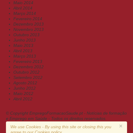
Maio 2014
Abril 2014
Março 2014
Fevereiro 2014
Dezembro 2013
Novembro 2013
Outubro 2013
Junho 2013
Maio 2013
Abril 2013
Março 2013
Fevereiro 2013
Dezembro 2012
Outubro 2012
Setembro 2012
Agosto 2012
Junho 2012
Maio 2012
Abril 2012
© Copyright EmpregoFormacaoSaude.pt - Notícias de formação
e Emprego em Saúde - Todos os direitos reservados.
×
We use Cookies - By using this site or closing this you
agree to our Cookies policy.