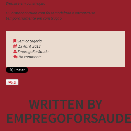
Website em construção
O FormacaoSaude.com foi remodelado e encontra-se
temporariamente em construção.
Sem categoria
13 Abril, 2012
EmpregoForSaude
No comments
WRITTEN BY
EMPREGOFORSAUD