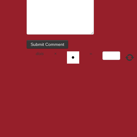
dois
×
=