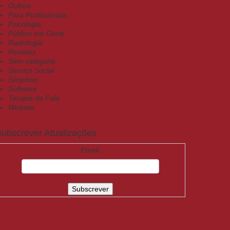
Outros
Para Profissionais
Psicologia
Público em Geral
Radiologia
Revistas
Sem categoria
Serviço Social
Simpósio
Software
Terapia da Fala
Website
ubscrever Atualizações
Email: