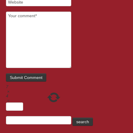
7
×
4
=