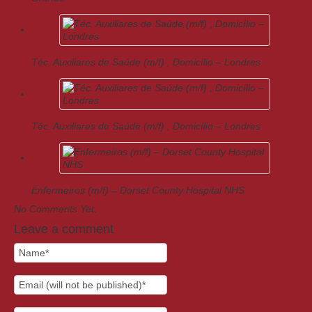
Téc. Auxiliares de Saúde (m/f) , Domicílio – Londres
Téc. Auxiliares de Saúde (m/f) , Domicílio – Londres
Enfermeiros (m/f) – Dorset County Hospital NHS
No Comments Yet.
Leave a comment