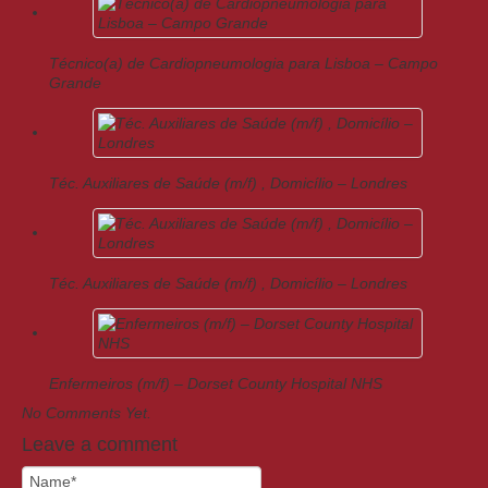
Técnico(a) de Cardiopneumologia para Lisboa – Campo
Grande
Téc. Auxiliares de Saúde (m/f) , Domicílio – Londres
Téc. Auxiliares de Saúde (m/f) , Domicílio – Londres
Enfermeiros (m/f) – Dorset County Hospital NHS
No Comments Yet.
Leave a comment