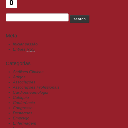
Meta
Iniciar sessão
Entries
RSS
Categorias
Análises Clínicas
Artigos
Associações
Associações Profissionais
Cardiopneumologia
Colóquio
Conferência
Congresso
Destaques
Emprego
Enfermagem