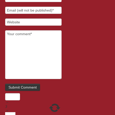
−
3
=