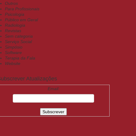
Outros
Para Profissionais
Psicologia
Público em Geral
Radiologia
Revistas
Sem categoria
Serviço Social
Simpósio
Software
Terapia da Fala
Website
ubscrever Atualizações
Email: