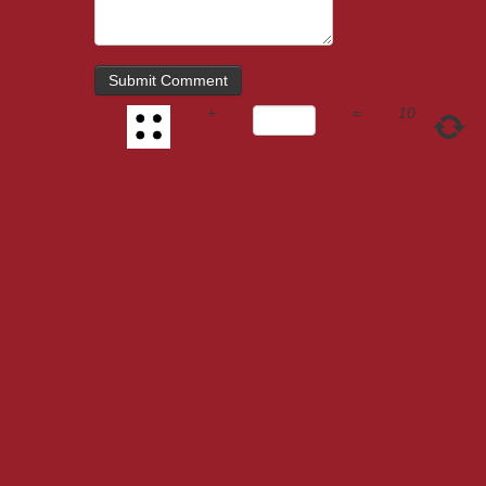
+
=
10