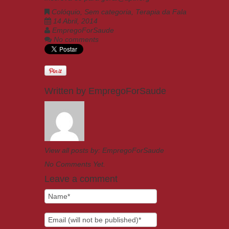
Colóquio
,
Sem categoria
,
Terapia da Fala
14 Abril, 2014
EmpregoForSaude
No comments
Written by
EmpregoForSaude
View all posts by:
EmpregoForSaude
No Comments Yet.
Leave a comment