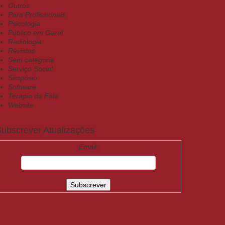
Outros
Para Profissionais
Psicologia
Público em Geral
Radiologia
Revistas
Sem categoria
Serviço Social
Simpósio
Software
Terapia da Fala
Website
ubscrever Atualizações
Email: