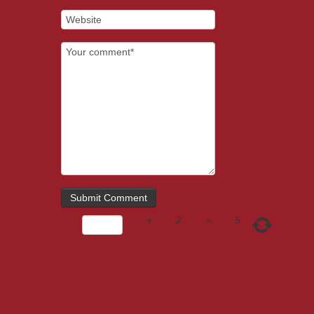
+
2
=
5