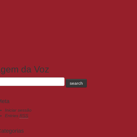
agem da Voz
Meta
Iniciar sessão
Entries
RSS
ategorias