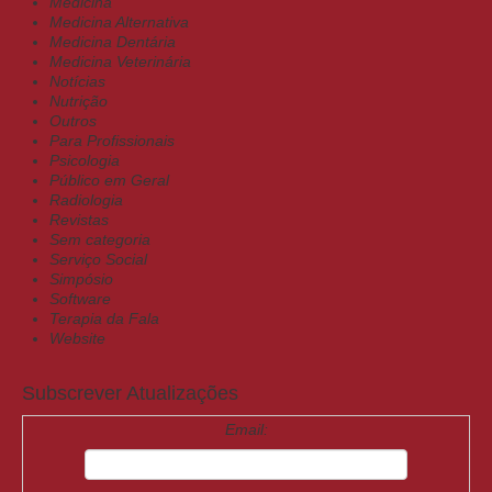
Medicina
Medicina Alternativa
Medicina Dentária
Medicina Veterinária
Notícias
Nutrição
Outros
Para Profissionais
Psicologia
Público em Geral
Radiologia
Revistas
Sem categoria
Serviço Social
Simpósio
Software
Terapia da Fala
Website
Subscrever Atualizações
Email: