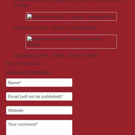
de Maio
Enfermeiros (m/f) – Taunton, Hospital NHS
Enfermeiros (m/f) – Diálise, Limerick, Irlanda
No Comments Yet.
Leave a comment