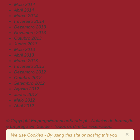
Maio 2014
Abril 2014
Março 2014
Fevereiro 2014
Dezembro 2013
Novembro 2013
Outubro 2013
Junho 2013
Maio 2013
Abril 2013
Março 2013
Fevereiro 2013
Dezembro 2012
Outubro 2012
Setembro 2012
Agosto 2012
Junho 2012
Maio 2012
Abril 2012
© Copyright EmpregoFormacaoSaude.pt - Notícias de formação
e Emprego em Saúde - Todos os direitos reservados.
×
We use Cookies - By using this site or closing this you