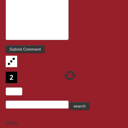
−
=
Meta