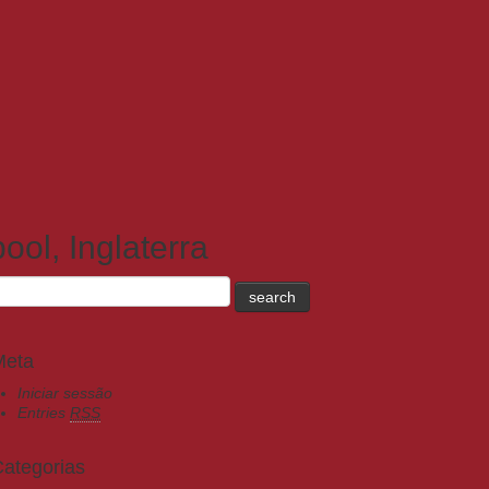
ol, Inglaterra
Meta
Iniciar sessão
Entries
RSS
ategorias