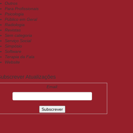
Outros
Para Profissionais
Psicologia
Público em Geral
Radiologia
Revistas
Sem categoria
Serviço Social
Simpósio
Software
Terapia da Fala
Website
ubscrever Atualizações
Email: