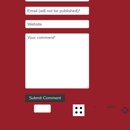
−
=
cinco