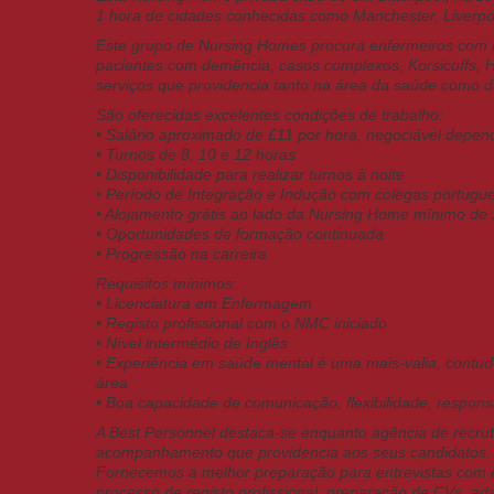
1 hora de cidades conhecidas como Manchester, Liverpo
Este grupo de Nursing Homes procura enfermeiros com i
pacientes com demência, casos complexos, Korsicoffs, 
serviços que providencia tanto na área da saúde como d
São oferecidas excelentes condições de trabalho:
• Salário aproximado de £11 por hora, negociável depen
• Turnos de 8, 10 e 12 horas
• Disponibilidade para realizar turnos à noite
• Período de Integração e Indução com colegas portugu
• Alojamento grátis ao lado da Nursing Home mínimo de
• Oportunidades de formação continuada
• Progressão na carreira
Requisitos mínimos:
• Licenciatura em Enfermagem
• Registo profissional com o NMC iniciado
• Nível intermédio de Inglês
• Experiência em saúde mental é uma mais-valia, contud
área
• Boa capacidade de comunicação, flexibilidade, respons
A Best Personnel destaca-se enquanto agência de recrut
acompanhamento que providencia aos seus candidatos.
Fornecemos a melhor preparação para entrevistas com e
processo de registo profissional, preparação de CVs, a