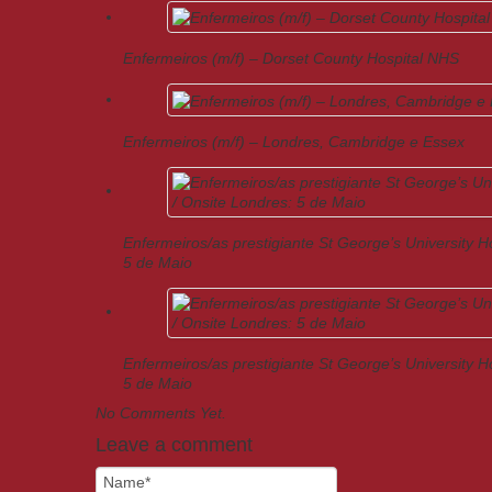
Enfermeiros (m/f) – Dorset County Hospital NHS
Enfermeiros (m/f) – Londres, Cambridge e Essex
Enfermeiros/as prestigiante St George’s University H
5 de Maio
Enfermeiros/as prestigiante St George’s University H
5 de Maio
No Comments Yet.
Leave a comment