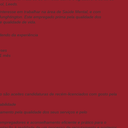
ol, Leeds.
nteresse em trabalhar na área de Saúde Mental, e com
Hunghtington. Este empregado prima pela qualidade dos
e qualidade de vida.
dendo da experiência
eses
 1 mês
o são aceites candidaturas de recém-licenciados com gosto pela
abilidade
amento pela qualidade dos seus serviços e pelo
mpregadores e aconselhamento eficiente e prático para o
daptação à realidade de um processo de recrutamento e posterior