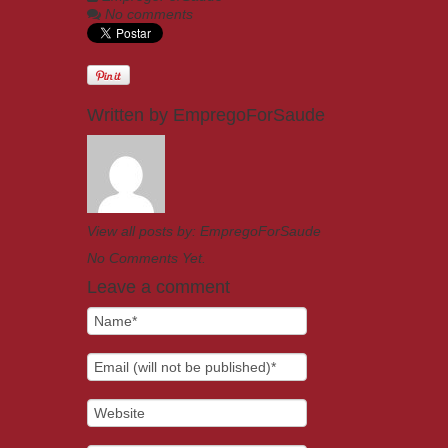
No comments
Written by
EmpregoForSaude
View all posts by:
EmpregoForSaude
No Comments Yet.
Leave a comment