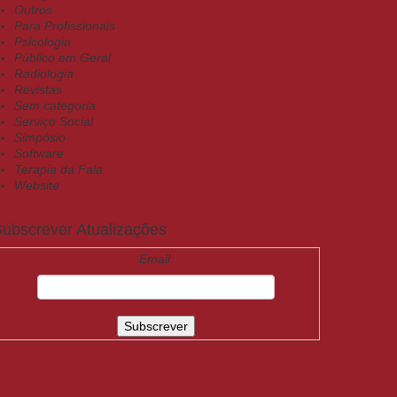
Outros
Para Profissionais
Psicologia
Público em Geral
Radiologia
Revistas
Sem categoria
Serviço Social
Simpósio
Software
Terapia da Fala
Website
ubscrever Atualizações
Email: