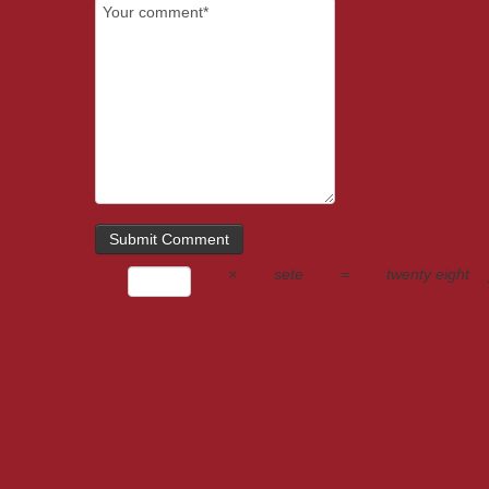
×
sete
=
twenty eight