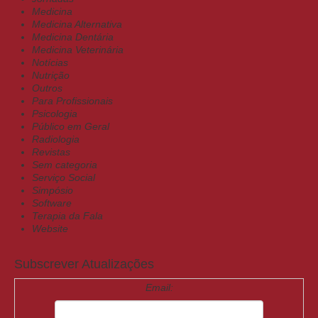
Medicina
Medicina Alternativa
Medicina Dentária
Medicina Veterinária
Notícias
Nutrição
Outros
Para Profissionais
Psicologia
Público em Geral
Radiologia
Revistas
Sem categoria
Serviço Social
Simpósio
Software
Terapia da Fala
Website
Subscrever Atualizações
Email: