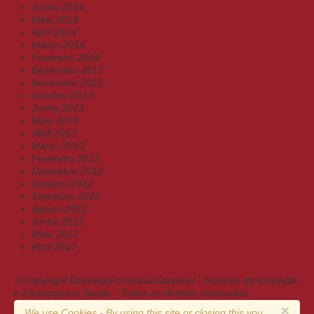
Junho 2014
Maio 2014
Abril 2014
Março 2014
Fevereiro 2014
Dezembro 2013
Novembro 2013
Outubro 2013
Junho 2013
Maio 2013
Abril 2013
Março 2013
Fevereiro 2013
Dezembro 2012
Outubro 2012
Setembro 2012
Agosto 2012
Junho 2012
Maio 2012
Abril 2012
© Copyright EmpregoFormacaoSaude.pt - Notícias de formação
e Emprego em Saúde - Todos os direitos reservados.
×
We use Cookies - By using this site or closing this you