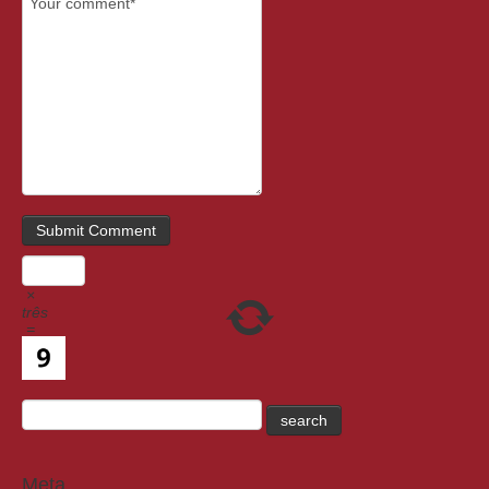
×
três
=
Meta