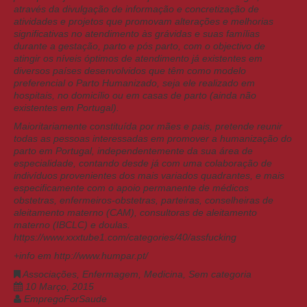
através da divulgação de informação e concretização de
atividades e projetos que promovam alterações e melhorias
significativas no atendimento às grávidas e suas famílias
durante a gestação, parto e pós parto, com o objectivo de
atingir os níveis óptimos de atendimento já existentes em
diversos países desenvolvidos que têm como modelo
preferencial o Parto Humanizado, seja ele realizado em
hospitais, no domicílio ou em casas de parto (ainda não
existentes em Portugal).
Maioritariamente constituída por mães e pais, pretende reunir
todas as pessoas interessadas em promover a humanização do
parto em Portugal, independentemente da sua área de
especialidade, contando desde já com uma colaboração de
indivíduos provenientes dos mais variados quadrantes, e mais
especificamente com o apoio permanente de médicos
obstetras, enfermeiros-obstetras, parteiras, conselheiras de
aleitamento materno (CAM), consultoras de aleitamento
materno (IBCLC) e doulas.
https://www.xxxtube1.com/categories/40/assfucking
+info em
http://www.humpar.pt/
Associações
,
Enfermagem
,
Medicina
,
Sem categoria
10 Março, 2015
EmpregoForSaude