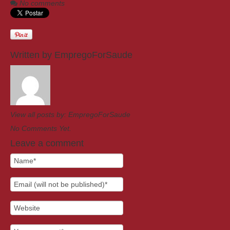
No comments
Written by
EmpregoForSaude
View all posts by:
EmpregoForSaude
No Comments Yet.
Leave a comment