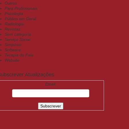
Outros
Para Profissionais
Psicologia
Público em Geral
Radiologia
Revistas
Sem categoria
Serviço Social
Simpósio
Software
Terapia da Fala
Website
ubscrever Atualizações
Email: