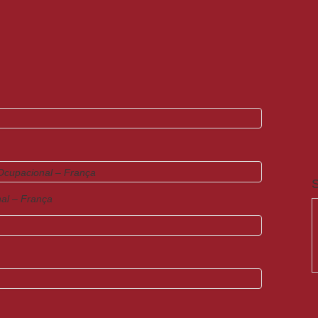
S
al – França