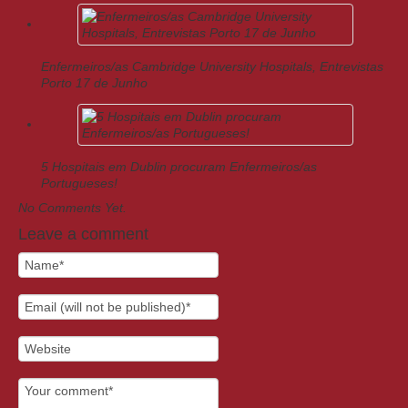
Enfermeiros/as Cambridge University Hospitals, Entrevistas
Porto 17 de Junho
5 Hospitais em Dublin procuram Enfermeiros/as
Portugueses!
No Comments Yet.
Leave a comment