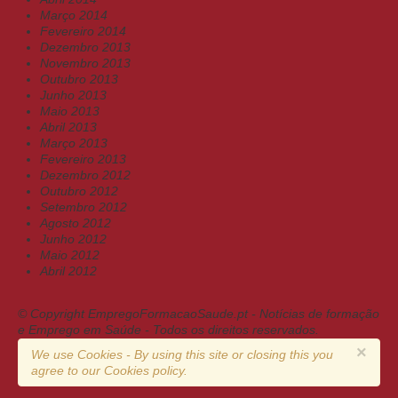
Março 2014
Fevereiro 2014
Dezembro 2013
Novembro 2013
Outubro 2013
Junho 2013
Maio 2013
Abril 2013
Março 2013
Fevereiro 2013
Dezembro 2012
Outubro 2012
Setembro 2012
Agosto 2012
Junho 2012
Maio 2012
Abril 2012
© Copyright EmpregoFormacaoSaude.pt - Notícias de formação
e Emprego em Saúde - Todos os direitos reservados.
×
We use Cookies - By using this site or closing this you
agree to our Cookies policy.