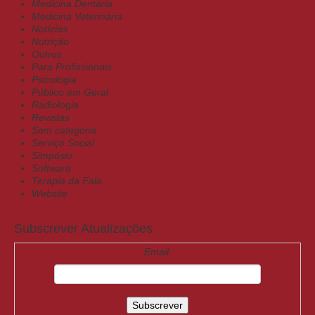
Medicina Dentária
Medicina Veterinária
Notícias
Nutrição
Outros
Para Profissionais
Psicologia
Público em Geral
Radiologia
Revistas
Sem categoria
Serviço Social
Simpósio
Software
Terapia da Fala
Website
Subscrever Atualizações
Email: