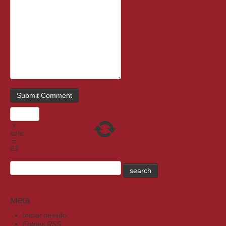
×
sete
=
63
Meta
Iniciar sessão
Entries
RSS