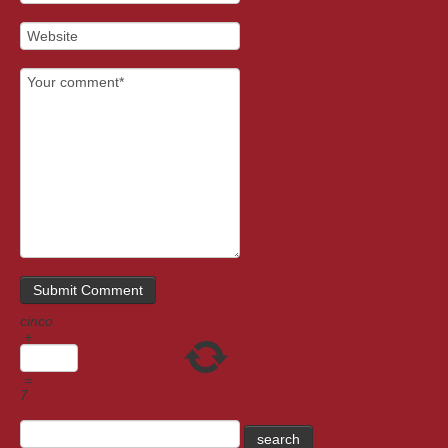
cinco
+
=
7