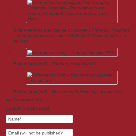
Enfermeiros/as prestigiante St George’s University Hospitals
– Recrutamento em Lisboa, 14 de Abril / Onsite Londres: 5
de Maio
Enfermeiros (m/f) – Taunton, Hospital NHS
Enfermeiros (m/f) – Bournemouth Hospital, sul Inglaterra
No Comments Yet.
Leave a comment