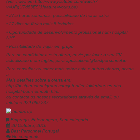
(ver vídeo em http://www.youtube.com/watch?
v=UFgUTd83ESI&feature=youtu.be)
• 37.5 horas semanais, possibilidade de horas extra
• 27 dias de férias mais 8 feriados
• Oportunidade de desenvolvimento profissional num hospital
NHS
• Possibilidade de viajar em grupo
Para se candidatar a esta oferta, envie por favor o seu CV
actualizado e em Inglês, para applications@bestpersonnel.ie
Para consultar ou saber mais sobre esta e outras ofertas, aceda
a:
Mais detalhes sobre a oferta em:
http://bestpersonnelgroup.com/job-offer-folder/nurses-nhs-
hospital-bournemouth.html
ou contacte os nossos recrutadores através de email, ou
telefone 929 089 237
Emprego
,
Enfermagem
,
Sem categoria
20 Outubro, 2015
Best Personnel Portugal
No comments