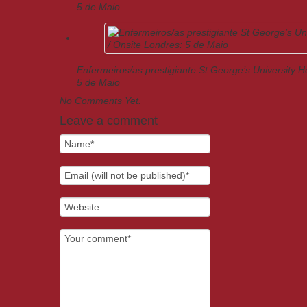
5 de Maio
Enfermeiros/as prestigiante St George’s University H
5 de Maio
No Comments Yet.
Leave a comment