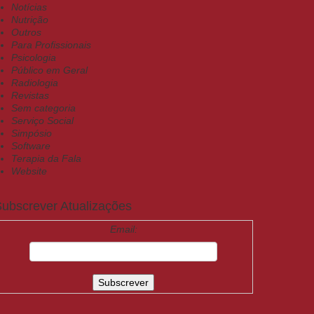
Notícias
Nutrição
Outros
Para Profissionais
Psicologia
Público em Geral
Radiologia
Revistas
Sem categoria
Serviço Social
Simpósio
Software
Terapia da Fala
Website
ubscrever Atualizações
Email: