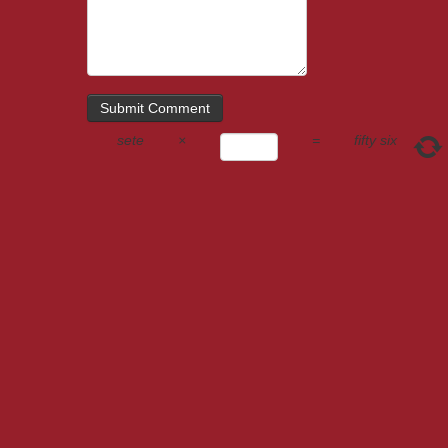
sete
×
=
fifty six