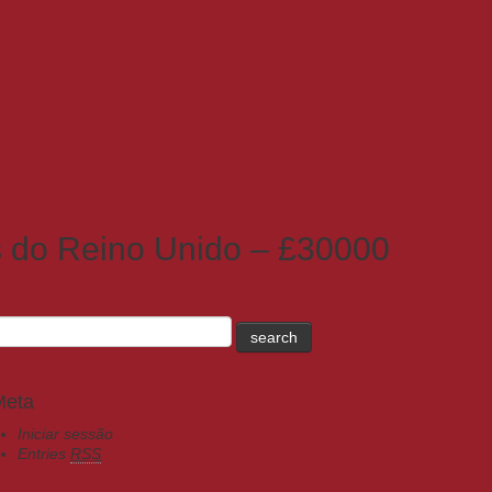
s do Reino Unido – £30000
Meta
Iniciar sessão
Entries
RSS