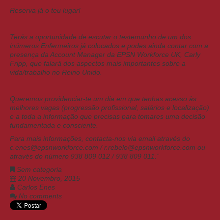
Reserva já o teu lugar!
Terás a oportunidade de escutar o testemunho de um dos
inúmeros Enfermeiros já colocados e podes ainda contar com a
presença da Account Manager da EPSN Workforce UK, Carly
Fripp, que falará dos aspectos mais importantes sobre a
vida/trabalho no Reino Unido.
Queremos providenciar-te um dia em que tenhas acesso às
melhores vagas (progressão profissional, salários e localização)
e a toda a informação que precisas para tomares uma decisão
fundamentada e consciente.
Para mais informações, contacta-nos via email através do
c.enes@epsnworkfo
rce.com
/
r.rebelo@epsnworkforce.com
ou
através do número
938 809 012
/
938 809 011
.”
Sem categoria
20 Novembro, 2015
Carlos Enes
No comments