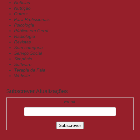
Notícias
Nutrição
Outros
Para Profissionais
Psicologia
Público em Geral
Radiologia
Revistas
Sem categoria
Serviço Social
Simpósio
Software
Terapia da Fala
Website
Subscrever Atualizações
Email: