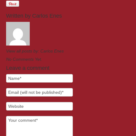
Written by
Carlos Enes
View all posts by:
Carlos Enes
No Comments Yet.
Leave a comment