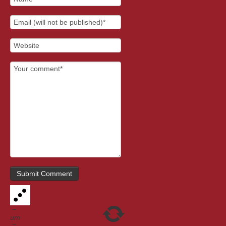
−
um
=