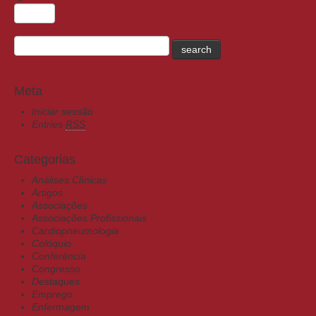
Meta
Iniciar sessão
Entries
RSS
Categorias
Análises Clínicas
Artigos
Associações
Associações Profissionais
Cardiopneumologia
Colóquio
Conferência
Congresso
Destaques
Emprego
Enfermagem