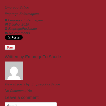
Emprego Saúde
Emprego Enfermagem
Emprego
,
Enfermagem
8 Julho, 2019
EmpregoForSaude
No comments
Written by
EmpregoForSaude
View all posts by:
EmpregoForSaude
No Comments Yet.
Leave a comment