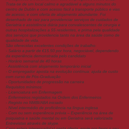
Trata-se de um local calmo e agradável a alguns minutos do
centro de Dublin e com acesso fácil a transporte público e vias
de acesso, e com oferta de alojamento abundante. Foi
desenhado de raiz para providenciar serviços de cuidados de
Geriatria e assistência diária para convalescentes de cirurgia e
outras hospitalizações a 55 residentes, e prima pela qualidade
dos serviços que providencia tanto na área da saúde como de
qualidade de vida.
São oferecidas excelentes condições de trabalho:
- Salário a partir de €15.50 por hora, negociável, dependendo
da experiência demonstrada pelo candidato
- Horário semanal de 40 horas
- Assistência com alojamento temporário inicial
- O empregador aposta na evolução contínua: ajuda de custo
com curso de Pós-Graduação
- Oportunidades de progressão na carreira
Requisitos mínimos:
- Licenciatura em Enfermagem
- Enfermeiros registados na Ordem dos Enfermeiros
- Registo no NMBI/ABA iniciado
- Nível intermédio de proficiência na língua inglesa
- Com ou sem experiência prévia – Experiência na área de
psiquiatria e saúde mental ou em Geriatria será valorizada
Entrevistas através de skype.
Caso esteja interessado(a) nesta oferta, envie por favor o seu