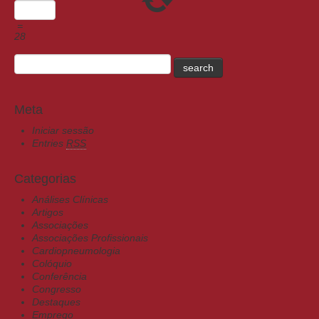
=
28
Meta
Iniciar sessão
Entries
RSS
Categorias
Análises Clínicas
Artigos
Associações
Associações Profissionais
Cardiopneumologia
Colóquio
Conferência
Congresso
Destaques
Emprego