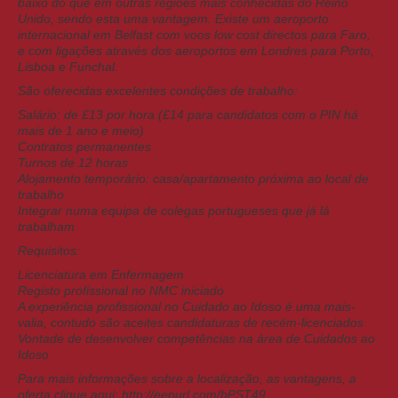
baixo do que em outras regiões mais conhecidas do Reino
Unido, sendo esta uma vantagem. Existe um aeroporto
internacional em Belfast com voos low cost directos para Faro,
e com ligações através dos aeroportos em Londres para Porto,
Lisboa e Funchal.
São oferecidas excelentes condições de trabalho:
Salário: de £13 por hora (£14 para candidatos com o PIN há
mais de 1 ano e meio)
Contratos permanentes
Turnos de 12 horas
Alojamento temporário: casa/apartamento próxima ao local de
trabalho
Integrar numa equipa de colegas portugueses que já lá
trabalham
Requisitos:
Licenciatura em Enfermagem
Registo profissional no NMC iniciado
A experiência profissional no Cuidado ao Idoso é uma mais-
valia, contudo são aceites candidaturas de recém-licenciados
Vontade de desenvolver competências na área de Cuidados ao
Idoso
Para mais informações sobre a localização, as vantagens, a
oferta clique aqui: http://eepurl.com/bPST49