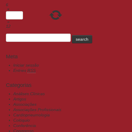
6
×
=
12
Meta
Iniciar sessão
Entries
RSS
Categorias
Análises Clínicas
Artigos
Associações
Associações Profissionais
Cardiopneumologia
Colóquio
Conferência
Congresso