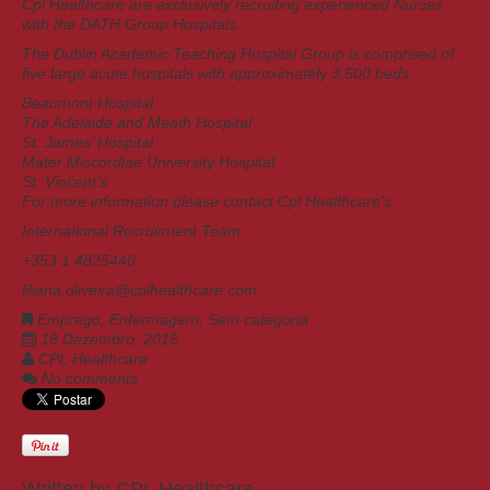
Cpl Healthcare are exclusively recruiting experienced Nurses
with the DATH Group Hospitals.
The Dublin Academic Teaching Hospital Group is comprised of
five large acute hospitals with approximately 3,500 beds;
Beaumont Hospital
The Adelaide and Meath Hospital
St. James’ Hospital
Mater Miscordiae University Hospital
St. Vincent’s
For more information please contact Cpl Healthcare’s
International Recruitment Team
+353 1 4825440
liliana.oliveira@cplhealthcare.com
Emprego
,
Enfermagem
,
Sem categoria
18 Dezembro, 2015
CPL Healthcare
No comments
Written by
CPL Healthcare