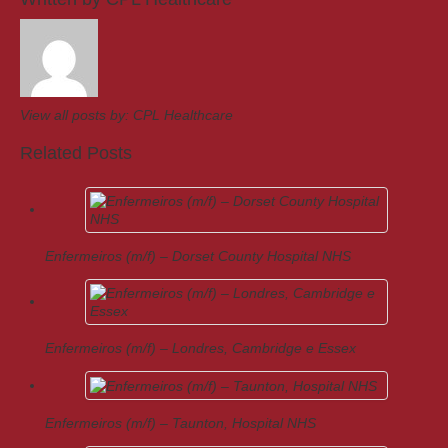
View all posts by:
CPL Healthcare
Related Posts
Enfermeiros (m/f) – Dorset County Hospital NHS
Enfermeiros (m/f) – Londres, Cambridge e Essex
Enfermeiros (m/f) – Taunton, Hospital NHS