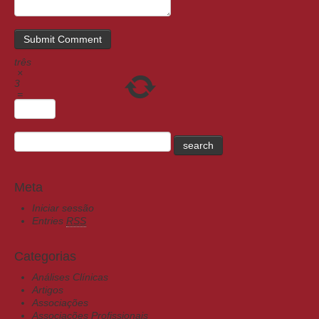
três
×
3
=
Meta
Iniciar sessão
Entries
RSS
Categorias
Análises Clínicas
Artigos
Associações
Associações Profissionais