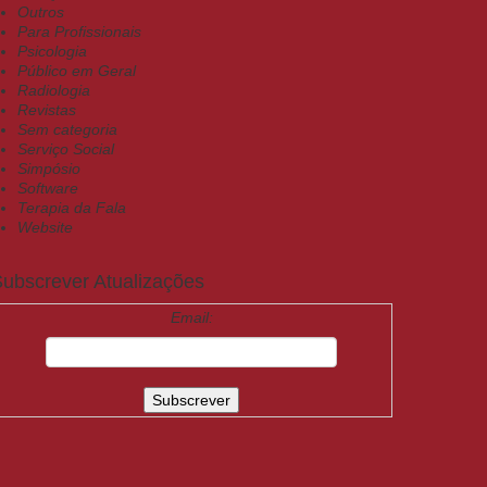
Outros
Para Profissionais
Psicologia
Público em Geral
Radiologia
Revistas
Sem categoria
Serviço Social
Simpósio
Software
Terapia da Fala
Website
ubscrever Atualizações
Email: