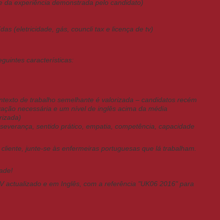
te da experiência demonstrada pelo candidato)
s (eletricidade, gás, councli tax e licença de tv)
uintes características:
ontexto de trabalho semelhante é valorizada – candidatos recém
vação necessária e um nível de inglês acima da média
rizada)
rseverança, sentido prático, empatia, competência, capacidade
liente, junte-se às enfermeiras portuguesas que lá trabalham.
ade!
 CV actualizado e em Inglês, com a referência "UK06 2016" para