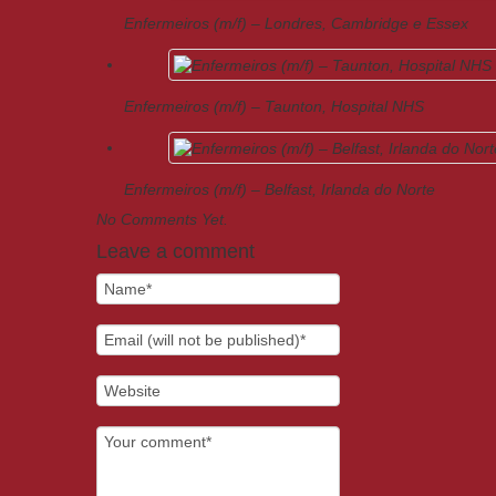
Enfermeiros (m/f) – Londres, Cambridge e Essex
Enfermeiros (m/f) – Taunton, Hospital NHS
Enfermeiros (m/f) – Belfast, Irlanda do Norte
No Comments Yet.
Leave a comment