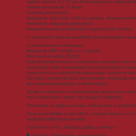
Salário atrativo, £12.15 por hora (negociável, dependen
Horário semanal de 35 horas
Contrato permanente
Alojamento disponível - £80 por semana, despesas incluída
Período de integração profissional
Desenvolvimento profissional e progressão de carreira
O empregador procura candidatos que apresentem as seg
Licenciatura em enfermagem
Registo no NMC iniciado ou concluído
Bom nível de inglês (B1/B2)
Experiência profissional é necessária, experiência em c
licenciados serão considerados se mostrarem ter a moti
(experiência em contexto de voluntariado também é valo
Elevados padrões de ética, pro-atividade, motivação, pe
de integração/adaptação, profissionalismo
Já não é o primeiro recrutamento que fazemos com este c
Veja o testemunho delas: http://eepurl.com/bPtrtb
Entrevistas via skype em breve. Não percam a oportunid
Para se candidatar a esta oferta, envie por favor o seu
applications@bestpersonnel.ie
Enfermeiros (m/f) - Hospital público, próximo d
Emprego
,
Enfermagem
,
Sem categoria