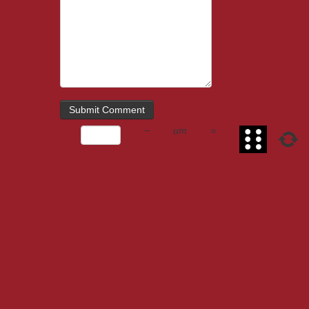
−
um
=