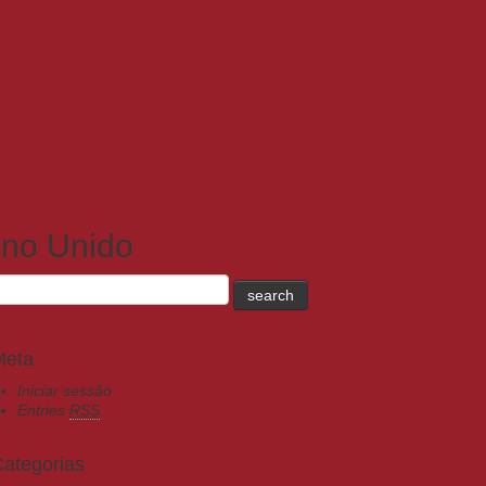
ino Unido
Meta
Iniciar sessão
Entries
RSS
ategorias